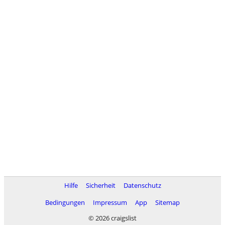
Hilfe
Sicherheit
Datenschutz
Bedingungen
Impressum
App
Sitemap
© 2026 craigslist