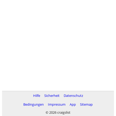
Hilfe
Sicherheit
Datenschutz
Bedingungen
Impressum
App
Sitemap
© 2026 craigslist