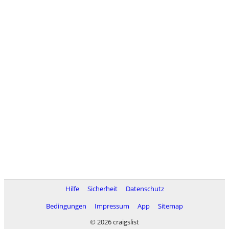
Hilfe
Sicherheit
Datenschutz
Bedingungen
Impressum
App
Sitemap
© 2026 craigslist