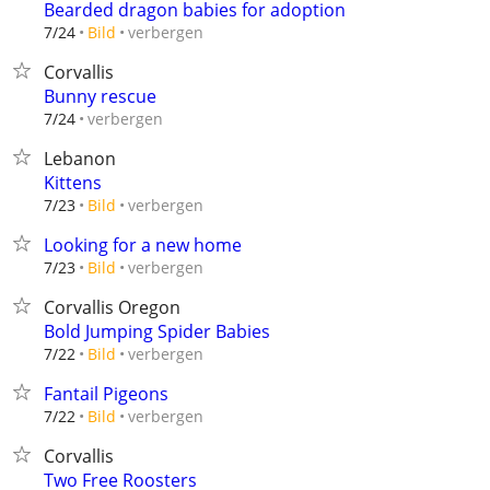
Bearded dragon babies for adoption
verbergen
7/24
Bild
Corvallis
Bunny rescue
verbergen
7/24
Lebanon
Kittens
verbergen
7/23
Bild
Looking for a new home
verbergen
7/23
Bild
Corvallis Oregon
Bold Jumping Spider Babies
verbergen
7/22
Bild
Fantail Pigeons
verbergen
7/22
Bild
Corvallis
Two Free Roosters