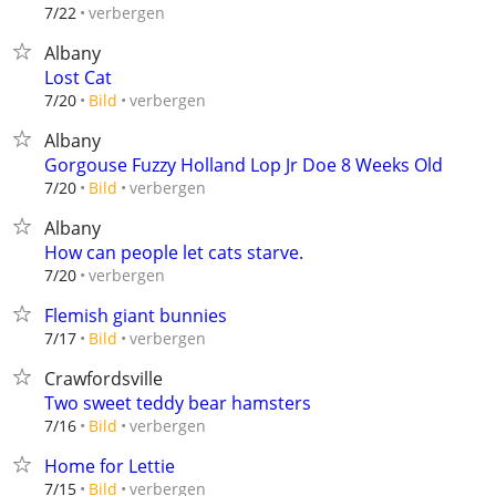
verbergen
7/22
Albany
Lost Cat
verbergen
7/20
Bild
Albany
Gorgouse Fuzzy Holland Lop Jr Doe 8 Weeks Old
verbergen
7/20
Bild
Albany
How can people let cats starve.
verbergen
7/20
Flemish giant bunnies
verbergen
7/17
Bild
Crawfordsville
Two sweet teddy bear hamsters
verbergen
7/16
Bild
Home for Lettie
verbergen
7/15
Bild