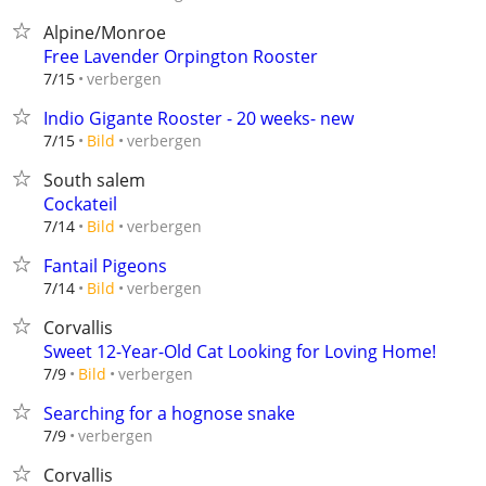
Alpine/Monroe
Free Lavender Orpington Rooster
verbergen
7/15
Indio Gigante Rooster - 20 weeks- new
verbergen
7/15
Bild
South salem
Cockateil
verbergen
7/14
Bild
Fantail Pigeons
verbergen
7/14
Bild
Corvallis
Sweet 12-Year-Old Cat Looking for Loving Home!
verbergen
7/9
Bild
Searching for a hognose snake
verbergen
7/9
Corvallis