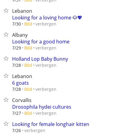
Lebanon
Looking for a loving home 🐶💖
verbergen
7/30
Bild
Albany
Looking for a good home
verbergen
7/29
Bild
Holland Lop Baby Bunny
verbergen
7/28
Bild
Lebanon
6 goats
verbergen
7/28
Bild
Corvallis
Drosophila hydei cultures
verbergen
7/27
Bild
Looking for female longhair kitten
verbergen
7/26