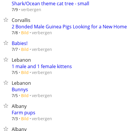
Shark/Ocean theme cat tree - small
verbergen
7/9
Corvallis
2 Bonded Male Guinea Pigs Looking for a New Home
verbergen
7/8
Bild
Babies!
verbergen
7/7
Bild
Lebanon
1 male and 1 female kittens
verbergen
7/5
Bild
Lebanon
Bunnys
verbergen
7/5
Bild
Albany
Farm pups
verbergen
7/3
Bild
Albany