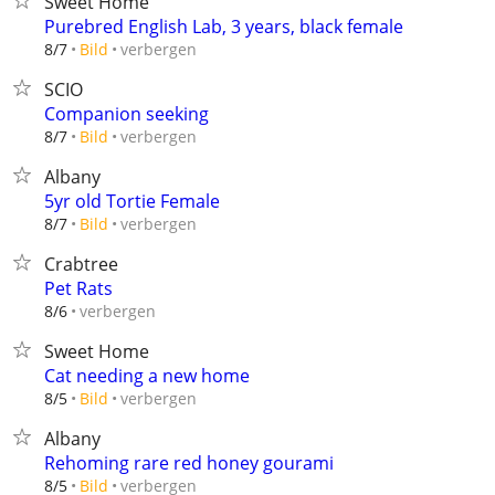
Sweet Home
Purebred English Lab, 3 years, black female
verbergen
8/7
Bild
SCIO
Companion seeking
verbergen
8/7
Bild
Albany
5yr old Tortie Female
verbergen
8/7
Bild
Crabtree
Pet Rats
verbergen
8/6
Sweet Home
Cat needing a new home
verbergen
8/5
Bild
Albany
Rehoming rare red honey gourami
verbergen
8/5
Bild