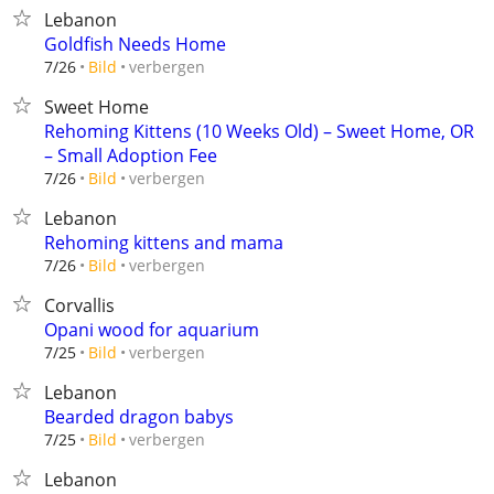
Lebanon
Goldfish Needs Home
verbergen
7/26
Bild
Sweet Home
Rehoming Kittens (10 Weeks Old) – Sweet Home, OR
– Small Adoption Fee
verbergen
7/26
Bild
Lebanon
Rehoming kittens and mama
verbergen
7/26
Bild
Corvallis
Opani wood for aquarium
verbergen
7/25
Bild
Lebanon
Bearded dragon babys
verbergen
7/25
Bild
Lebanon