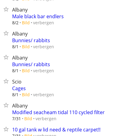
Albany
Male black bar endlers
verbergen
8/2
Bild
Albany
Bunnies/ rabbits
verbergen
8/1
Bild
Albany
Bunnies/ rabbits
verbergen
8/1
Bild
Scio
Cages
verbergen
8/1
Bild
Albany
Modified seacheam tidal 110 cycled filter
verbergen
7/31
Bild
10 gal tank w lid need & reptile carpet!!
verbergen
7/31
Bild