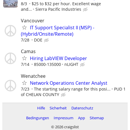
8/3
$25 to $32 per hour. Excellent wage
and...
Sierra Pacific Industries
Vancouver
IT Support Specialist II (MSP) -
(Hybrid/Onsite/Remote)
7/28
DOE
Camas
Hiring LabVIEW Developer
7/14
85000-135000
nLIGHT
Wenatchee
Network Operations Center Analyst
7/23
The starting salary range for this posi...
PUD 1
of CHELAN COUNTY
Hilfe
Sicherheit
Datenschutz
Bedingungen
Impressum
App
Sitemap
© 2026 craigslist