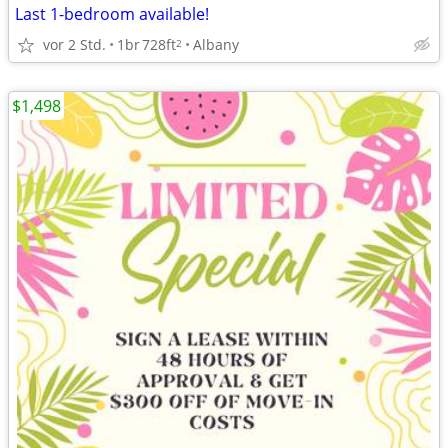
Last 1-bedroom available!
vor 2 Std.
1br
728ft
Albany
2
$1,498