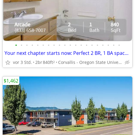
•
•
•
•
•
•
•
•
•
•
•
•
•
•
•
•
•
•
•
•
Your next chapter starts now: Perfect 2 BR, 1 BA spaces.
vor 3 Std.
2br
840ft
Corvallis - Oregon State University
2
$1,462