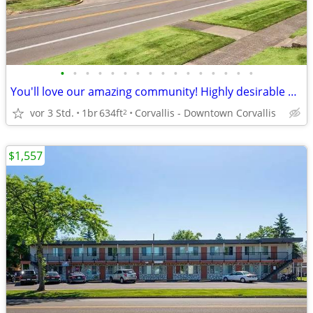
•
•
•
•
•
•
•
•
•
•
•
•
•
•
•
•
You'll love our amazing community! Highly desirable neighborhood!
vor 3 Std.
1br
634ft
Corvallis - Downtown Corvallis
2
$1,557