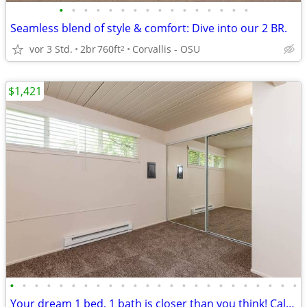
•
•
•
•
•
•
•
•
•
•
•
•
•
•
•
•
Seamless blend of style & comfort: Dive into our 2 BR.
vor 3 Std.
2br
760ft
Corvallis - OSU
2
$1,421
•
•
•
•
•
•
•
•
•
•
•
•
•
•
•
•
•
•
•
•
•
•
•
•
Your dream 1 bed, 1 bath is closer than you think! Call now!