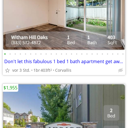
•
•
•
•
•
•
•
•
•
•
•
•
•
•
•
•
•
•
•
•
•
•
•
•
Don't let this fabulous 1 bed 1 bath apartment get away!!
vor 3 Std.
1br
403ft
Corvallis
2
$1,955