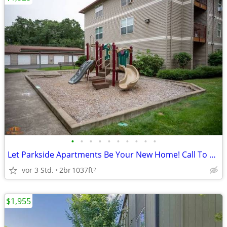
•
•
•
•
•
•
•
•
•
•
Let Parkside Apartments Be Your New Home! Call To Schedule A Tour!
vor 3 Std.
2br
1037ft
2
$1,955