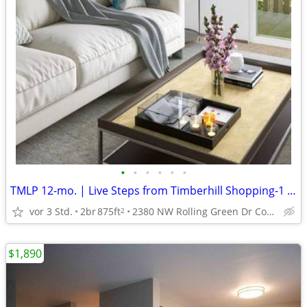
•
•
•
•
•
•
TMLP 12-mo. | Live Steps from Timberhill Shopping-1 & 2 BR with Private Patio
vor 3 Std.
2br
875ft
2380 NW Rolling Green Dr Corvallis, OR 97330
2
$1,890