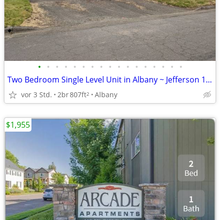
•
•
•
•
•
•
•
•
•
•
•
•
•
•
•
•
•
Two Bedroom Single Level Unit in Albany ~ Jefferson 1810
vor 3 Std.
2br
807ft
Albany
2
$1,955