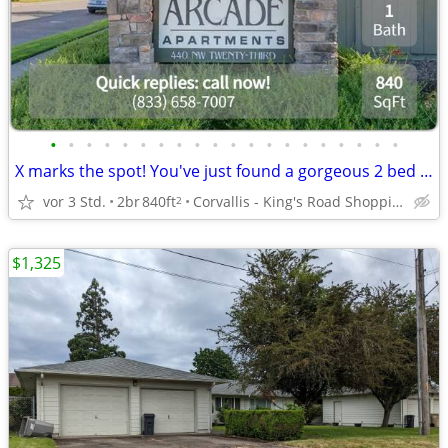
•
•
•
•
•
•
•
•
•
•
•
•
•
•
•
•
•
•
•
•
X marks the spot! You've just found a gorgeous 2 bed / 1 bath!
vor 3 Std.
2br
840ft
Corvallis - King's Road Shopping Center
2
$1,325