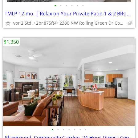
•
•
•
•
•
•
TMLP 12-mo. | Relax on Your Private Patio-1 & 2 BRs Minutes to OSU
vor 2 Std.
2br
875ft
2380 NW Rolling Green Dr Corvallis, OR 97330
2
$1,350
•
•
•
•
•
•
•
Playground, Community Garden, 24-Hour Fitness Center