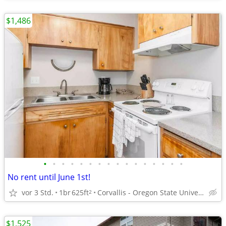
$1,486
•
•
•
•
•
•
•
•
•
•
•
•
•
•
•
•
No rent until June 1st!
vor 3 Std.
1br
625ft
Corvallis - Oregon State University
2
$1,525