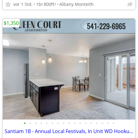
vor 1 Std.
1br
800ft
Albany Monteith
2
$1,350
•
•
•
•
•
•
•
•
•
•
•
•
•
•
•
•
•
Santiam 1B - Annual Local Festivals, In Unit WD Hookups, Pets Welcome