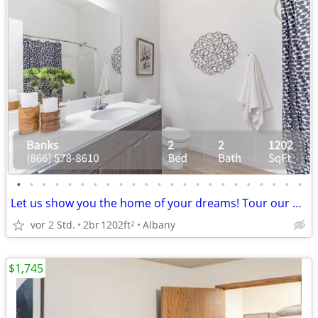
•
•
•
•
•
•
•
•
•
•
•
•
•
•
•
•
•
•
•
•
•
•
•
Let us show you the home of your dreams! Tour our 2 Bed, 2 bath!
vor 2 Std.
2br
1202ft
Albany
2
$1,745