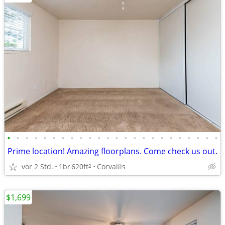
•
•
•
•
•
•
•
•
•
•
•
•
•
•
•
•
•
•
•
•
•
•
•
•
Prime location! Amazing floorplans. Come check us out.
vor 2 Std.
1br
620ft
Corvallis
2
$1,699