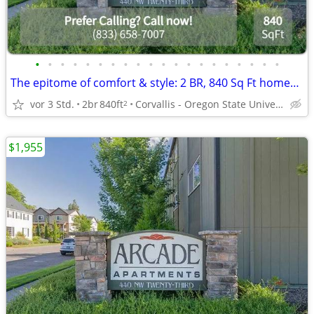
•
•
•
•
•
•
•
•
•
•
•
•
•
•
•
•
•
•
•
•
The epitome of comfort & style: 2 BR, 840 Sq Ft homes now open.
vor 3 Std.
2br
840ft
Corvallis - Oregon State University
2
$1,955