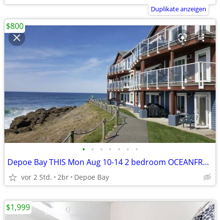
Duplikate anzeigen
$800
•
•
•
•
•
•
•
Depoe Bay THIS Mon Aug 10-14 2 bedroom OCEANFRONT
vor 2 Std.
2br
Depoe Bay
$1,999