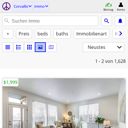
Corvallis
Immo
Beitrag
Konto
+
Preis
beds
baths
Immobilienart
Katze
Neustes
1 - 2
von 1,628
$1,999