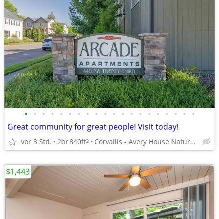
•
•
•
•
•
•
•
•
•
•
•
•
•
•
•
•
•
•
•
•
Great community for great people! Visit today!
vor 3 Std.
2br
840ft
Corvallis - Avery House Nature Center
2
$1,443