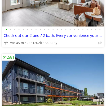
•
•
•
•
•
•
•
•
•
•
•
•
•
•
•
•
•
•
•
•
•
•
•
Check out our 2 bed / 2 bath. Every convenience your heart desires!
vor 45 m
2br
1202ft
Albany
2
$1,581