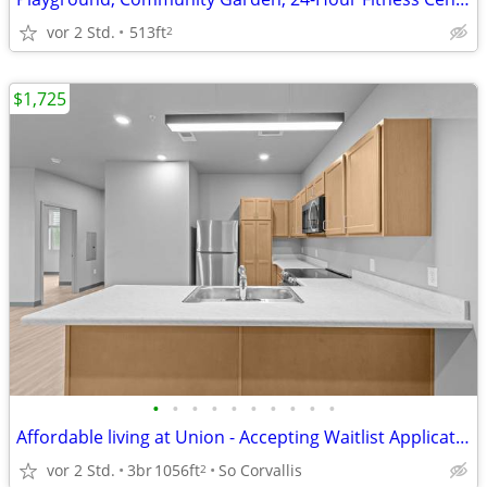
vor 2 Std.
513ft
2
$1,725
•
•
•
•
•
•
•
•
•
•
Affordable living at Union - Accepting Waitlist Applications
vor 2 Std.
3br
1056ft
So Corvallis
2