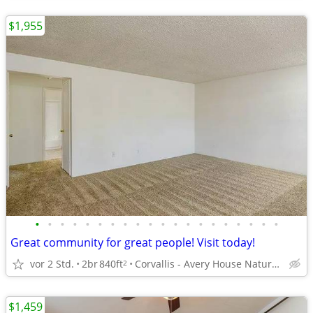
$1,955
•
•
•
•
•
•
•
•
•
•
•
•
•
•
•
•
•
•
•
•
Great community for great people! Visit today!
vor 2 Std.
2br
840ft
Corvallis - Avery House Nature Center
2
$1,459