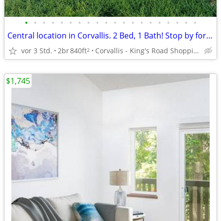
•
•
•
•
•
•
•
•
•
•
•
•
•
•
•
•
•
•
•
•
Central location in Corvallis. 2 Bed, 1 Bath! Stop by for a tour!
vor 3 Std.
2br
840ft
Corvallis - King's Road Shopping Center
2
$1,745