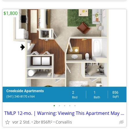
$1,800
•
•
•
•
•
TMLP 12-mo. | Warning: Viewing This Apartment May Cause Lease Signing
vor 2 Std.
2br
856ft
Corvallis
2