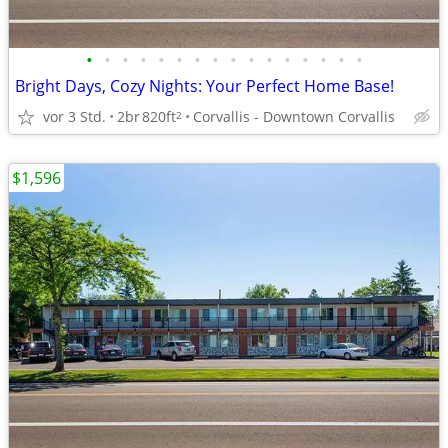
•
•
•
•
•
•
•
•
•
•
•
•
•
•
•
•
Bright Days, Cozy Nights: Your Perfect Home Base!
vor 3 Std.
2br
820ft
Corvallis - Downtown Corvallis
2
$1,596