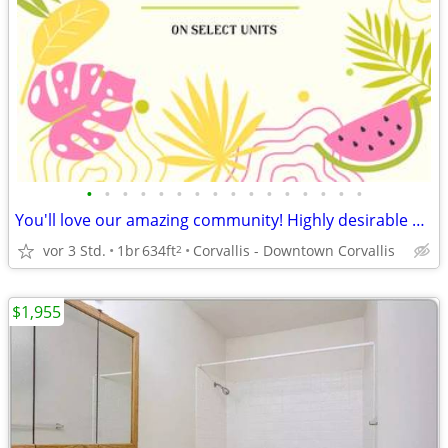
•
•
•
•
•
•
•
•
•
•
•
•
•
•
•
•
You'll love our amazing community! Highly desirable neighborhood!
vor 3 Std.
1br
634ft
Corvallis - Downtown Corvallis
2
$1,955