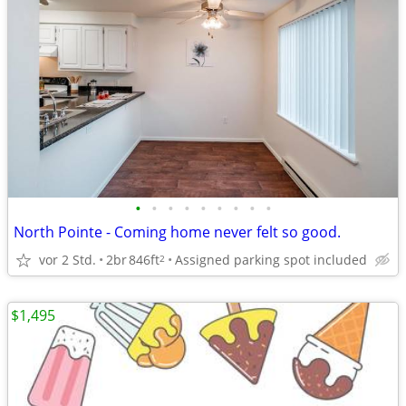
•
•
•
•
•
•
•
•
•
North Pointe - Coming home never felt so good.
vor 2 Std.
2br
846ft
Assigned parking spot included
2
$1,495