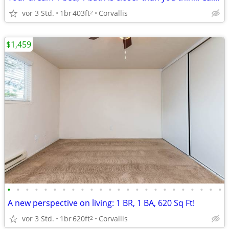
vor 3 Std.
1br
403ft
Corvallis
2
$1,459
•
•
•
•
•
•
•
•
•
•
•
•
•
•
•
•
•
•
•
•
•
•
•
•
A new perspective on living: 1 BR, 1 BA, 620 Sq Ft!
vor 3 Std.
1br
620ft
Corvallis
2