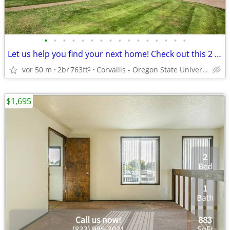
•
•
•
•
•
•
•
•
•
•
•
•
•
•
•
•
Let us help you find your next home! Check out this 2 bed, 1 bath!
vor 50 m
2br
763ft
Corvallis - Oregon State University
2
$1,695